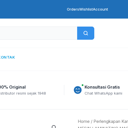
Orders
Wishlist
Account
KONTAK
00% Original
Konsultasi Gratis
istributor resmi sejak 1948
Chat WhatsApp kami
NEWMARK
Home
/
Perlengkapan Kan