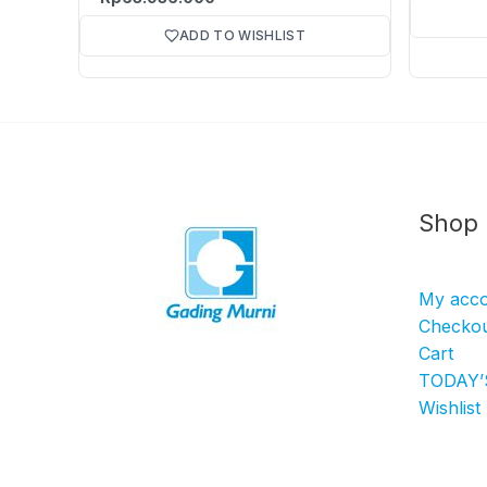
ADD TO WISHLIST
Shop
My acc
Checko
Cart
TODAY’
Wishlist