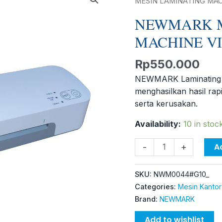
MESIN
MESIN LAMINATING MACH
LAMINATING
NEWMARK M
MACHINE
MACHINE VI
VISION
G10
Rp
550.000
220V/50HZ
quantity
NEWMARK Laminating G1
menghasilkan hasil rap
serta kerusakan.
Availability:
10 in stoc
A
-
+
SKU:
NWM0044#G10_
Categories:
Mesin Kantor
Brand:
NEWMARK
Add to wishlist