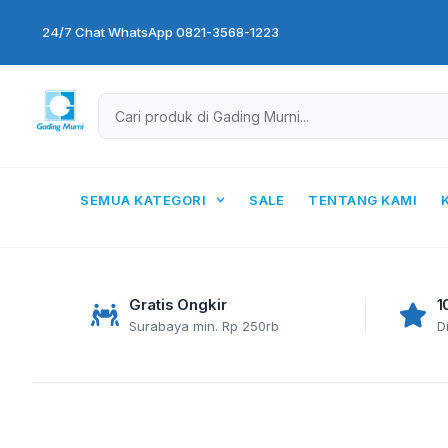
Skip
24/7 Chat WhatsApp 0821-3568-1223
to
content
SEMUA KATEGORI
SALE
TENTANG KAMI
Gratis Ongkir
1
Surabaya min. Rp 250rb
D