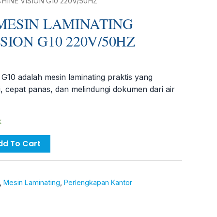
INE VISION G10 220V/50HZ
ESIN LAMINATING
SION G10 220V/50HZ
0 adalah mesin laminating praktis yang
i, cepat panas, dan melindungi dokumen dari air
k
dd To Cart
,
Mesin Laminating
,
Perlengkapan Kantor