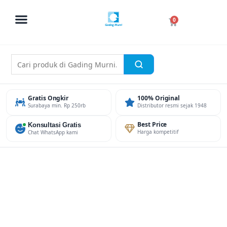
Skip
to
Cart
0
content
Gratis Ongkir
100% Original
Surabaya min. Rp 250rb
Distributor resmi sejak 1948
Konsultasi Gratis
Best Price
Harga kompetitif
Chat WhatsApp kami
INTAGSTAR
ALMARI
(FULL
HEIGHT)
PINTU
PLAT+KACA
AYUN+LACI