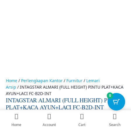
FC-
B2D-
INT
quantity
Home
/
Perlengkapan Kantor
/
Furnitur
/
Lemari
Arsip
/ INTAGSTAR ALMARI (FULL HEIGHT) PINTU PLAT+KACA
0
AYUN+LACI FC-B2D-INT
INTAGSTAR ALMARI (FULL HEIGHT) PINTU
PLAT+KACA AYUN+LACI FC-B2D-INT
Home
Account
Cart
Search
Rp
3.700.000