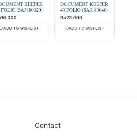
OCUMENT KEEPER
DOCUMENT KEEPER
 FOLIO (SA3180020)
40 FOLIO (SA3180040)
p
16.000
Rp
23.000
ADD TO WISHLIST
ADD TO WISHLIST
Facebook
Instagram
TikTok
YouTube
Contact