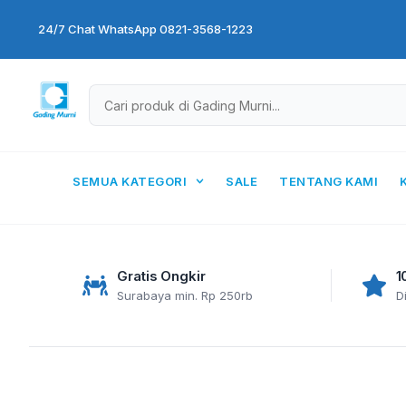
Skip
24/7 Chat WhatsApp 0821-3568-1223
to
content
SEMUA KATEGORI
SALE
TENTANG KAMI
Gratis Ongkir
1
Surabaya min. Rp 250rb
D