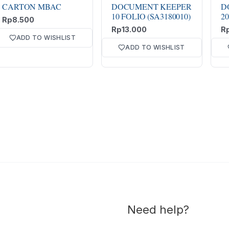
CARTON MBAC
DOCUMENT KEEPER
D
10 FOLIO (SA3180010)
20
Rp
8.500
Rp
13.000
R
ADD TO WISHLIST
ADD TO WISHLIST
Need help?